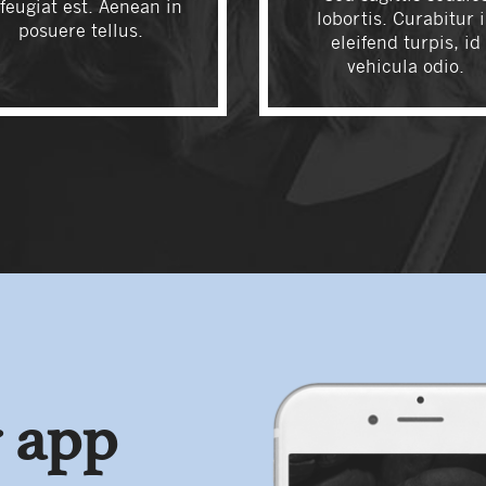
 feugiat est. Aenean in
lobortis. Curabitur 
posuere tellus.
eleifend turpis, id
vehicula odio.
 app