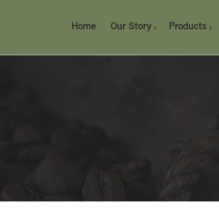
Home
Our Story
Products