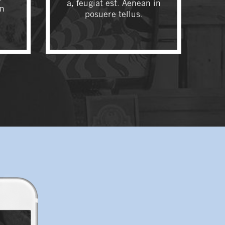
a, feugiat est. Aenean in
in
posuere tellus.