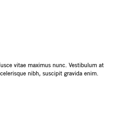
Fusce vitae maximus nunc. Vestibulum at
celerisque nibh, suscipit gravida enim.
Sed dignissim, urna in molestie mattis,
turpis elit porttitor dolor, vel molestie
ante turpis in dui.
Nullam sit amet pharetra erat.