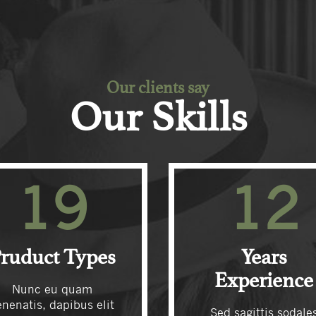
Our clients say
Our Skills
19
12
ruduct Types
Years
Experience
Nunc eu quam
enenatis, dapibus elit
Sed sagittis sodale