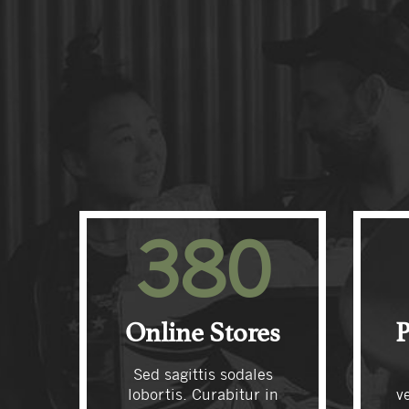
380
Online Stores
P
Sed sagittis sodales
lobortis. Curabitur in
v