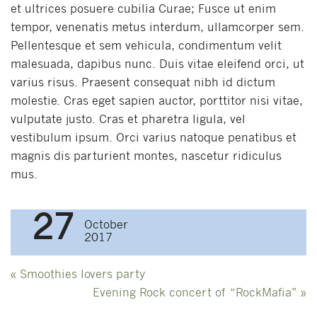
et ultrices posuere cubilia Curae; Fusce ut enim
tempor, venenatis metus interdum, ullamcorper sem.
Pellentesque et sem vehicula, condimentum velit
malesuada, dapibus nunc. Duis vitae eleifend orci, ut
varius risus. Praesent consequat nibh id dictum
molestie. Cras eget sapien auctor, porttitor nisi vitae,
vulputate justo. Cras et pharetra ligula, vel
vestibulum ipsum. Orci varius natoque penatibus et
magnis dis parturient montes, nascetur ridiculus
mus.
27
October
2017
Post
«
Smoothies lovers party
navigation
Evening Rock concert of “RockMafia”
»