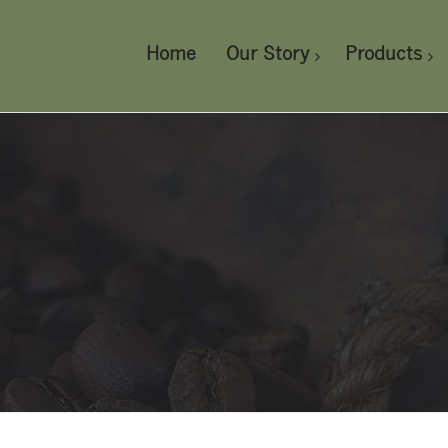
Home
Our Story
Products