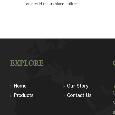
eu orci id metus blandit ultrices.
EXPLORE
Home
Our Story
C
Products
Contact Us