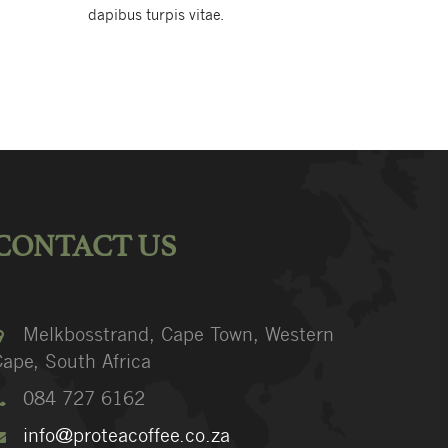
dapibus turpis vitae.
CONTACT US
Melkbosstrand, Cape Town, Western
ape, South Africa
084 727 6162
info@proteacoffee.co.za