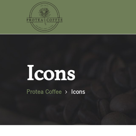
Icons
Protea Coffee
Icons