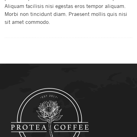
Aliquam facilisis nisi egestas eros tempor aliquam.
Morbi non tincidunt diam. Praesent mollis quis nisi
sit amet commodo.