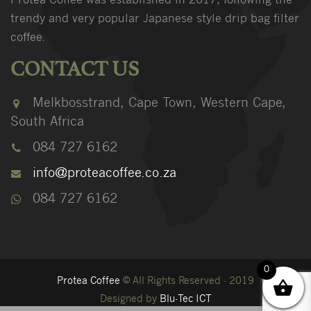
Protea Coffee was established in 2017, following the
trendy and very popular Japanese style drip bag filter
coffee.
CONTACT US
Melkbosstrand, Cape Town, Western Cape,
South Africa
084 727 6162
info@proteacoffee.co.za
084 727 6162
0
Protea Coffee
© All Rights Reserved - 2019
Designed by
Blu-Tec ICT