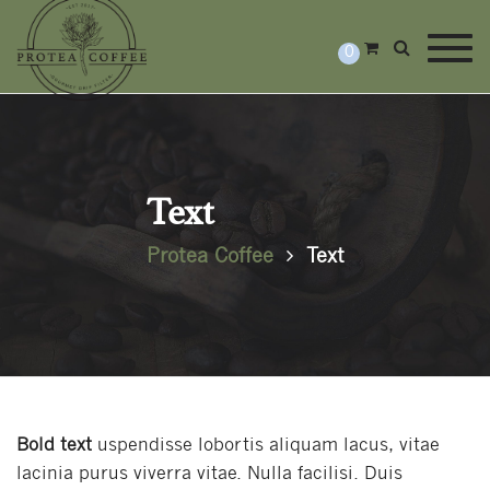
Togg
0
Text
Protea Coffee
Text
Bold text
uspendisse lobortis aliquam lacus, vitae
lacinia purus viverra vitae. Nulla facilisi. Duis