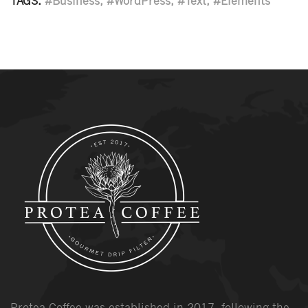
TAGS:
#Business, #WordPress, #Text, #Elements