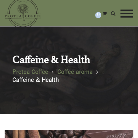
Togg
0
Caffeine & Health
Protea Coffee
Coffee aroma
Caffeine & Health