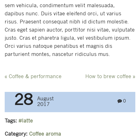
sem vehicula, condimentum velit malesuada,
dapibus nunc. Duis vitae eleifend orci, ut varius
risus. Praesent consequat nibh id dictum molestie.
Cras eget sapien auctor, porttitor nisi vitae, vulputate
justo. Cras et pharetra ligula, vel vestibulum ipsum.
Orci varius natoque penatibus et magnis dis
parturient montes, nascetur ridiculus mus.
Post
«
Coffee & performance
How to brew coffee
»
navigation
28
August
0
2017
Tags:
latte
Category:
Coffee aroma