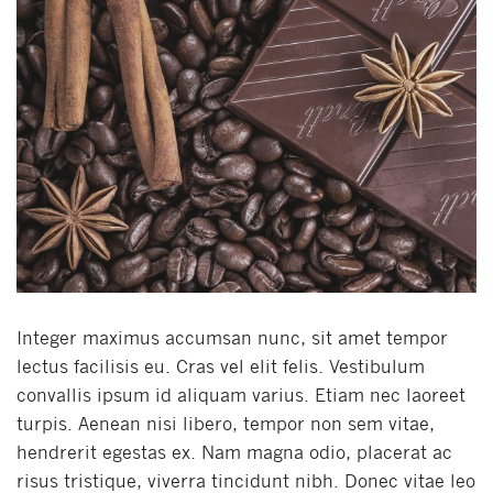
Integer maximus accumsan nunc, sit amet tempor
lectus facilisis eu. Cras vel elit felis. Vestibulum
convallis ipsum id aliquam varius. Etiam nec laoreet
turpis. Aenean nisi libero, tempor non sem vitae,
hendrerit egestas ex. Nam magna odio, placerat ac
risus tristique, viverra tincidunt nibh. Donec vitae leo