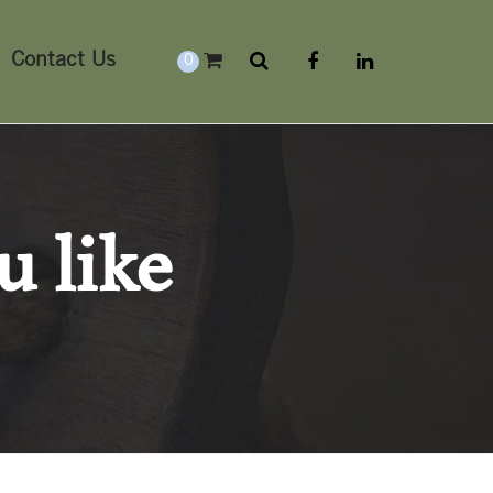
Contact Us
0
u like