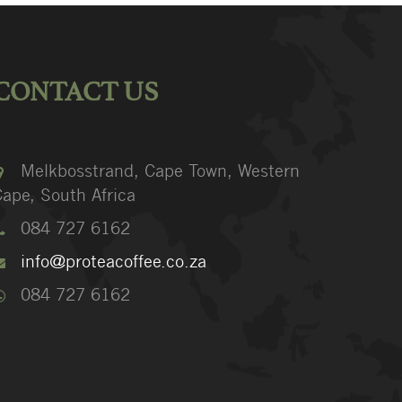
CONTACT US
Melkbosstrand, Cape Town, Western
ape, South Africa
084 727 6162
info@proteacoffee.co.za
084 727 6162