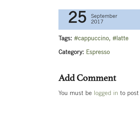
navigati
25
September
2017
Tags:
cappuccino
,
latte
Category:
Espresso
Add Comment
You must be
logged in
to post