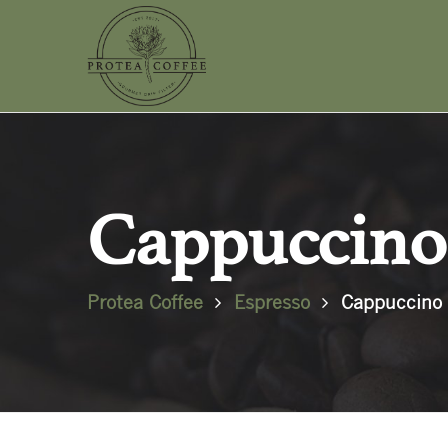
Cappuccino 
Protea Coffee
Espresso
Cappuccino r