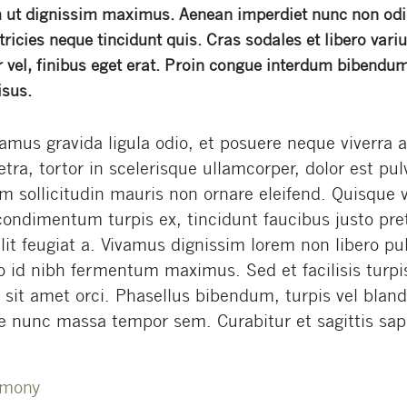
ut dignissim maximus. Aenean imperdiet nunc non odio
tricies neque tincidunt quis. Cras sodales et libero vari
vel, finibus eget erat. Proin congue interdum bibendum.
isus.
amus gravida ligula odio, et posuere neque viverra a
ra, tortor in scelerisque ullamcorper, dolor est pulvi
 sollicitudin mauris non ornare eleifend. Quisque v
condimentum turpis ex, tincidunt faucibus justo pre
lit feugiat a. Vivamus dignissim lorem non libero pul
to id nibh fermentum maximus. Sed et facilisis turp
s sit amet orci. Phasellus bibendum, turpis vel bland
 nunc massa tempor sem. Curabitur et sagittis sap
emony