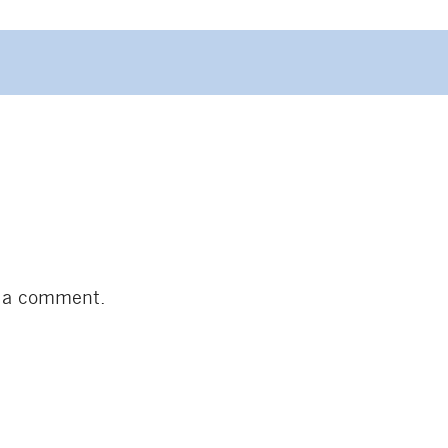
on
 a comment.