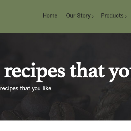
Home
Our Story
Products
recipes that yo
ecipes that you like