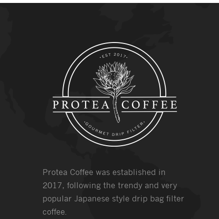
Protea Coffee was established in
2017, following the trendy and very
popular Japanese style drip bag filter
coffee.