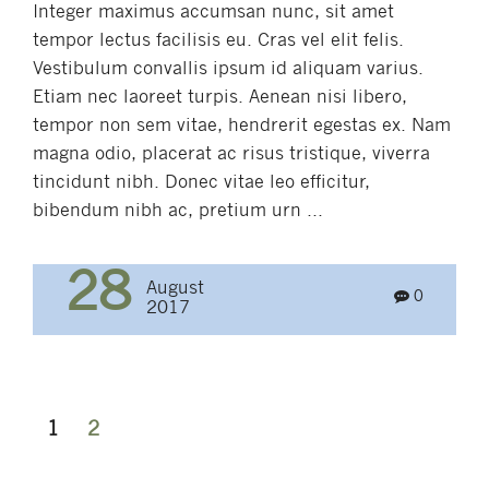
Integer maximus accumsan nunc, sit amet
tempor lectus facilisis eu. Cras vel elit felis.
Vestibulum convallis ipsum id aliquam varius.
Etiam nec laoreet turpis. Aenean nisi libero,
tempor non sem vitae, hendrerit egestas ex. Nam
magna odio, placerat ac risus tristique, viverra
tincidunt nibh. Donec vitae leo efficitur,
bibendum nibh ac, pretium urn ...
28
August
0
2017
Posts
1
2
navigation